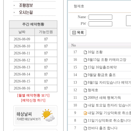
형제호
Name :
PW :
주간 예약현황
날짜
가능인원
2026-08-09
17
No
2026-08-10
17
17
16일 조황
2026-08-11
17
16
8월15일 조황 카메라고장
2026-08-12
17
2026-08-13
17
15
15일 16일출조예약
2026-08-14
17
14
9월달 황금호 출조
2026-08-15
17
13
8월1일 자리있습니다 예약
2026-08-16
17
12
형제호
[월별 예약현황 보기]
11
2009년 새해 행복가득
[예약신청 하기]
10
내일 토요일 한자리 있습니
9
내일 26일 기상악화로 취소
8
11일기상악화로 취소합니다
7
먼바다 출조 합니다