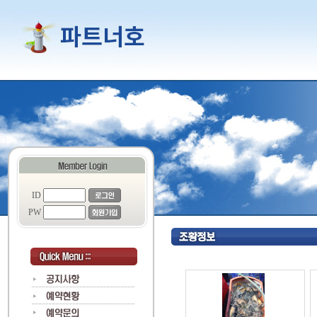
ID
PW