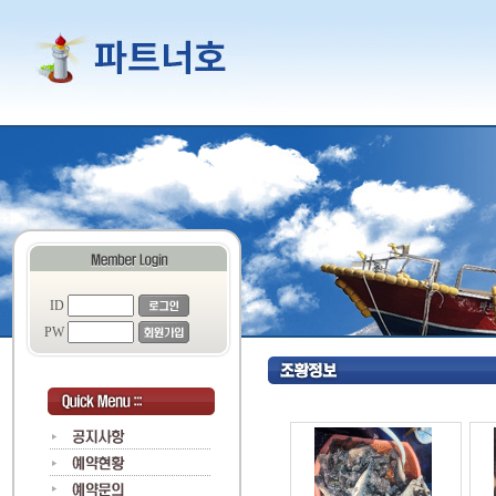
ID
PW