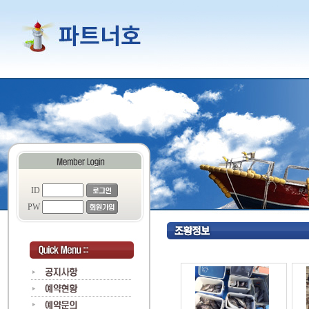
ID
PW